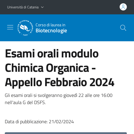
Vai al contenuto principale
Vai al menu di navigazione
Università di Catania
Corso di laurea in
Biotecnologie
Esami orali modulo
Chimica Organica -
Appello Febbraio 2024
Gli esami orali si svolgeranno giovedì 22 alle ore 16:00
nell'aula G del DSFS.
Data di pubblicazione: 21/02/2024