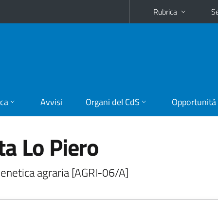
Rubrica
Se
ica
Avvisi
Organi del CdS
Opportunità
a Lo Piero
Genetica agraria [AGRI-06/A]