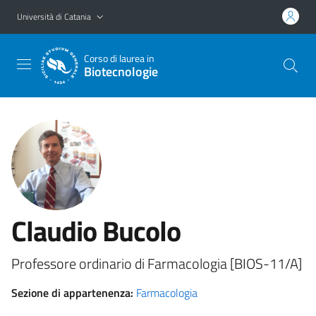
Vai al contenuto principale
Vai al menu di navigazione
Università di Catania
Corso di laurea in
Biotecnologie
Claudio Bucolo
Professore ordinario di Farmacologia [BIOS-11/A]
Sezione di appartenenza:
Farmacologia