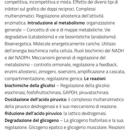
competitiva, incompetitiva e mista. Effetto dei diversi tipi di
inibitori sul grafico dei doppi reciproci. Complessi
multienzimatici. Regolazione allosterica dell’attività
enzimatica.
Introduzione al metabolismo
: organizzazione
generale – Concetto di vie e di mappe metaboliche. Vie
degradative (catabolismo) e vie biosintetiche (anabolismo).
Bioenergetica. Molecole energeticamente cariche. Utilizzo
dell’energia biochimica nella cellula. Ruoli biochimici del NADH
e del NADPH. Meccanismi generali di regolazione del
metabolismo - controllo ormonale, regolazione a feedback,
enzimi allosterici, zimogeni, isoenzimi, amplificazione a cascata,
compartimentazione, regolazione genica.
Le reazioni
biochimiche della glicolisi
– Regolazione della glicolisi:
esochinasi, fosfofruttochinasi, GAPDH, piruvatochinasi.
Ossidazione dell’acido piruvico
: il complesso multienzimatico
della piruvico deidrogenasi e il suo meccanismo di reazione.
Riduzione dell’acido piruvico
: la lattico deidrogenasi.
Degradazione del glicogeno
– La glicogeno fosforilasi e la sua
regolazione. Glicogeno epatico e glicogeno muscolare. Reazioni