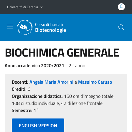
Vai al contenuto principale
Vai al menu di navigazione
Università di Catania
Corso di laurea in
Biotecnologie
BIOCHIMICA GENERALE
Anno accademico 2020/2021
- 2° anno
Docenti:
Angela Maria Amorini
e
Massimo Caruso
Crediti:
6
Organizzazione didattica:
150 ore d'impegno totale,
108 di studio individuale, 42 di lezione frontale
Semestre:
1°
ENGLISH VERSION