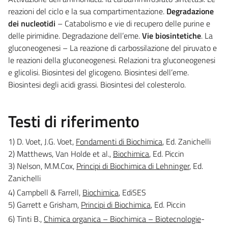
reazioni del ciclo e la sua compartimentazione.
Degradazione
dei nucleotidi
– Catabolismo e vie di recupero delle purine e
delle pirimidine. Degradazione dell’eme.
Vie biosintetiche
. La
gluconeogenesi – La reazione di carbossilazione del piruvato e
le reazioni della gluconeogenesi. Relazioni tra gluconeogenesi
e glicolisi. Biosintesi del glicogeno. Biosintesi dell’eme.
Biosintesi degli acidi grassi. Biosintesi del colesterolo.
Testi di riferimento
1) D. Voet, J.G. Voet,
Fondamenti di Biochimica
, Ed. Zanichelli
2) Matthews, Van Holde et al.,
Biochimica
, Ed. Piccin
3) Nelson, M.M.Cox,
Principi di Biochimica di Lehninger
, Ed.
Zanichelli
4) Campbell & Farrell,
Biochimica
, EdiSES
5) Garrett e Grisham,
Principi di Biochimica
, Ed. Piccin
6) Tinti B.,
Chimica organica – Biochimica – Biotecnologie
-