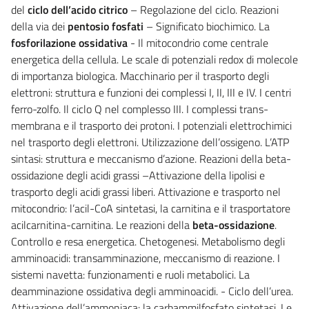
del
ciclo dell’acido citrico
– Regolazione del ciclo. Reazioni
della via dei
pentosio fosfati
– Significato biochimico. La
fosforilazione ossidativa
- Il mitocondrio come centrale
energetica della cellula. Le scale di potenziali redox di molecole
di importanza biologica. Macchinario per il trasporto degli
elettroni: struttura e funzioni dei complessi I, II, III e IV. I centri
ferro-zolfo. Il ciclo Q nel complesso III. I complessi trans-
membrana e il trasporto dei protoni. I potenziali elettrochimici
nel trasporto degli elettroni. Utilizzazione dell’ossigeno. L’ATP
sintasi: struttura e meccanismo d’azione. Reazioni della beta-
ossidazione degli acidi grassi –Attivazione della lipolisi e
trasporto degli acidi grassi liberi. Attivazione e trasporto nel
mitocondrio: l’acil-CoA sintetasi, la carnitina e il trasportatore
acilcarnitina-carnitina. Le reazioni della
beta-ossidazione
.
Controllo e resa energetica. Chetogenesi. Metabolismo degli
amminoacidi: transamminazione, meccanismo di reazione. I
sistemi navetta: funzionamenti e ruoli metabolici. La
deamminazione ossidativa degli amminoacidi. - Ciclo dell’urea.
Attivazione dell’ammoniaca: la carbammilfosfato sintetasi. Le