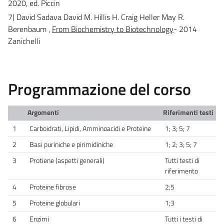
2020, ed. Piccin
7) David Sadava David M. Hillis H. Craig Heller May R.
Berenbaum ,
From Biochemistry to Biotechnology
- 2014
Zanichelli
Programmazione del corso
Argomenti
Riferimenti testi
1
Carboidrati, Lipidi, Amminoacidi e Proteine
1; 3; 5; 7
2
Basi puriniche e pirimidiniche
1; 2; 3; 5; 7
3
Protiene (aspetti generali)
Tutti testi di
riferimento
4
Proteine fibrose
2;5
5
Proteine globulari
1;3
6
Enzimi
Tutti i testi di