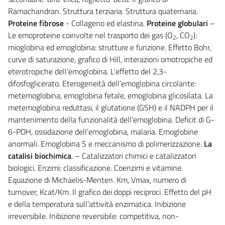
Ramachandran. Struttura terziaria. Struttura quaternaria.
Proteine fibrose
- Collageno ed elastina.
Proteine globulari
–
Le emoproteine coinvolte nel trasporto dei gas (O
, CO
):
2
2
mioglobina ed emoglobina: strutture e funzione. Effetto Bohr,
curve di saturazione, grafico di Hill, interazioni omotropiche ed
eterotropiche dell’emoglobina. L’effetto del 2,3-
difosfoglicerato. Eterogeneità dell’emoglobina circolante:
metemoglobina, emoglobina fetale, emoglobina glicosilata. La
metemoglobina reduttasi, il glutatione (GSH) e il NADPH per il
mantenimento della funzionalità dell’emoglobina. Deficit di G-
6-PDH, ossidazione dell’emoglobina, malaria. Emoglobine
anormali. Emoglobina S e meccanismo di polimerizzazione.
La
catalisi biochimica
. – Catalizzatori chimici e catalizzatori
biologici. Enzimi: classificazione. Coenzimi e vitamine.
Equazione di Michaelis-Menten. Km, Vmax, numero di
turnover, Kcat/Km. Il grafico dei doppi reciproci. Effetto del pH
e della temperatura sull’attività enzimatica. Inibizione
irreversibile. Inibizione reversibile: competitiva, non-