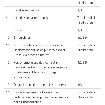
riferimento
7
Catalisi enzimatica
1;3
8
Introduzione al metabolismo
Tutti i testi di
riferimento
9
Coenzimi
1;3
10
Emoglobina
1;2;3;5
11
Le reazioni biochimiche della glicolisi ;
Tutti i testi di
Ossidazione dell’acido piruvico, ciclo di
riferimento
krebs; via pentosio fosfati
12
Fosforilazione ossidativa - Beta-
1;2;3;5
ossidazione. Controllo e resa energetica.
Chetogenesi. Metabolismo degli
amminoacidi
13
Degradazione dei nucleotidi e recupero
1;3
14
La gluconeogenesi – La reazione di
Tutti i testi di
carbossilazione del piruvato e le reazioni
riferimento
della gluconeogenesi.