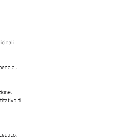
icinali
penoidi,
zione.
itativo di
ceutico.