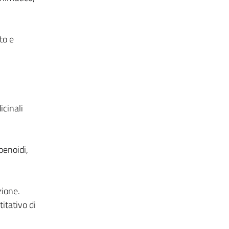
to e
icinali
penoidi,
zione.
itativo di