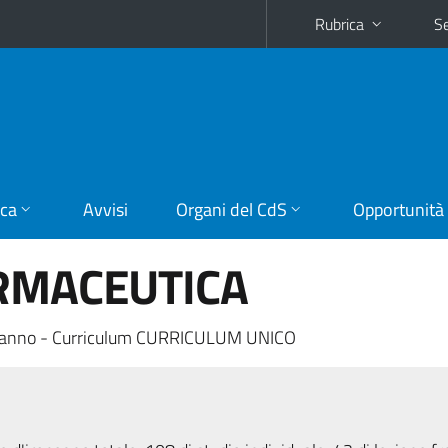
Rubrica
Se
ica
Avvisi
Organi del CdS
Opportunità
ARMACEUTICA
 anno - Curriculum CURRICULUM UNICO