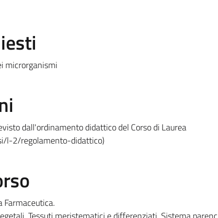
iesti
ei microrganismi
ni
visto dall'ordinamento didattico del Corso di Laurea
si/l-2/regolamento-didattico)
orso
ia Farmaceutica.
vegetali. Tessuti meristematici e differenziati. Sistema paren