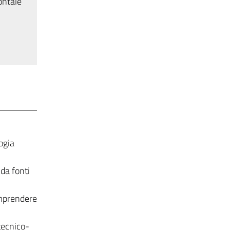
ontale
ogia
 da fonti
comprendere
tecnico-