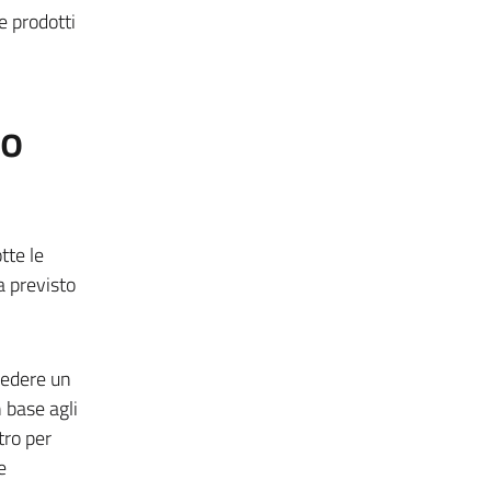
e prodotti
to
tte le
a previsto
hiedere un
 base agli
tro per
e