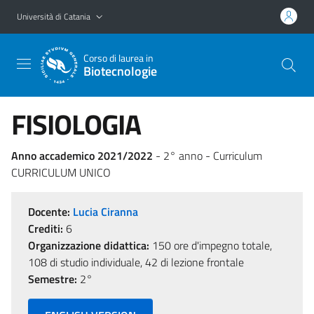
Vai al contenuto principale
Vai al menu di navigazione
Università di Catania
Corso di laurea in
Biotecnologie
FISIOLOGIA
Anno accademico 2021/2022
- 2° anno - Curriculum
CURRICULUM UNICO
Docente:
Lucia Ciranna
Crediti:
6
Organizzazione didattica:
150 ore d'impegno totale,
108 di studio individuale, 42 di lezione frontale
Semestre:
2°