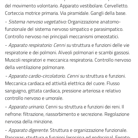
del movimento volontario. Apparato vestibolare. Cervelletto.
Corteccia motrice primaria. Via piramidale. Gangli della base.
-
Sistema nervoso vegetativo:
Organizzazione anatomo-
funzionale del sistema nervoso simpatico e parasimpatico.
Controllo nervoso nei principali meccanismi omeostatici.
-
Apparato respiratorio:
Cenni su
struttura e funzioni delle vie
respiratorie e dei polmoni. Alveoli polmonari e scambi gassosi.
Muscoli respiratori e meccanica respiratoria. Controllo nervoso
della ventilazione polmonare.
- Apparato cardio-circolatorio.
Cenni su
struttura e funzioni.
Meccanica cardiaca ed attività elettrica del cuore. Flusso
sanguigno, gittata cardiaca, pressione arteriosa e relativo
controllo nervoso e umorale.
-
Apparato urinario.
Cenni su struttura e funzioni dei reni. Il
nefrone: filtrazione, riassorbimento e secrezione. Regolazione
nervosa della minzione.
-
Apparato digerente.
Struttura e organizzazione funzionale.
Pancreas: struttura e funzioni (esocrina ed endocrina). Fegato: