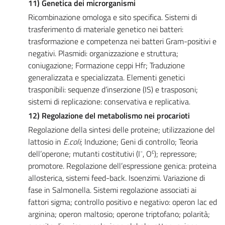
11) Genetica dei microrganismi
Ricombinazione omologa e sito specifica. Sistemi di
trasferimento di materiale genetico nei batteri:
trasformazione e competenza nei batteri Gram-positivi e
negativi. Plasmidi: organizzazione e struttura;
coniugazione; Formazione ceppi Hfr; Traduzione
generalizzata e specializzata. Elementi genetici
trasponibili: sequenze d’inserzione (IS) e trasposoni;
sistemi di replicazione: conservativa e replicativa.
12) Regolazione del metabolismo nei procarioti
Regolazione della sintesi delle proteine; utilizzazione del
lattosio in
E.coli
; Induzione; Geni di controllo; Teoria
-
c
dell’operone; mutanti costitutivi (I
, O
); repressore;
promotore. Regolazione dell’espressione genica: proteina
allosterica, sistemi feed-back. Isoenzimi. Variazione di
fase in Salmonella. Sistemi regolazione associati ai
fattori sigma; controllo positivo e negativo: operon lac ed
arginina; operon maltosio; operone triptofano; polarità;