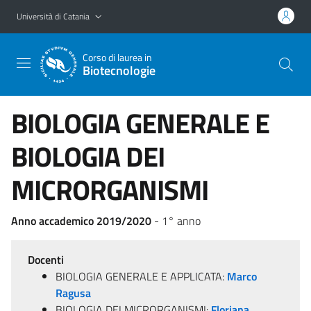
Vai al contenuto principale
Vai al menu di navigazione
Università di Catania
Corso di laurea in
Biotecnologie
BIOLOGIA GENERALE E
BIOLOGIA DEI
MICRORGANISMI
Anno accademico 2019/2020
- 1° anno
Docenti
BIOLOGIA GENERALE E APPLICATA:
Marco
Ragusa
BIOLOGIA DEI MICRORGANISMI:
Floriana