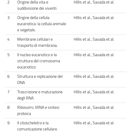
2
Origine della vita e
Hillis et al., Savada et al.
suddivisione dei viventi.
3
Origine della cellula
Hillis et al., Savada et al.
eucariotica: la cellula animale
e vegetale.
4
Membrane cellulari e
Hillis et al., Savada et al.
trasporto di membrana.
5
Il nucleo eucariotico e la
Hillis et al., Savada et al.
struttura del cromosoma
eucariotico
6
Struttura e replicazione del
Hillis et al., Savada et al.
DNA
7
Trascrizione e maturazione
Hillis et al., Savada et al.
degli RNA
8
Ribosomi, tRNA e sintesi
Hillis et al., Savada et al.
proteica
9
Il citoscheletro e la
Hillis et al., Savada et al.
comunicazione cellulare.