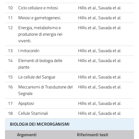
10
Ciclo cellulare e mitosi
Hillis et al., Savada et al.
11
Meiosi e gametogenesi.
Hillis et al., Savada et al.
12
Energia, metabolismo e
Hillis et al., Savada et al.
produzione di energia nei
viventi.
13
I mitocondri
Hillis et al., Savada et al.
14
Elementi di biologia delle
Hillis et al., Savada et al.
piante
15
Le cellule del Sangue
Hillis et al., Savada et al.
16
Meccanismi di Trasduzione del
Hillis et al., Savada et al.
Segnale
17
Apoptosi
Hillis et al., Savada et al.
18
Cellule Staminali
Hillis et al., Savada et al.
BIOLOGIA DEI MICRORGANISMI
Argomenti
Riferimenti testi