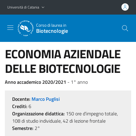
Vai al contenuto principale
Vai al menu di navigazione
Università di Catania
Corso di laurea in
Biotecnologie
ECONOMIA AZIENDALE
DELLE BIOTECNOLOGIE
Anno accademico 2020/2021
- 1° anno
Docente:
Marco Puglisi
Crediti:
6
Organizzazione didattica:
150 ore d'impegno totale,
108 di studio individuale, 42 di lezione frontale
Semestre:
2°