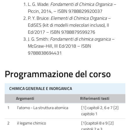
L. G. Wade:
Fondamenti di Chimica Organica
–
Piccin, 2014, – ISBN 9788829920037
P. Y. Bruice:
Elementi di Chimica Organica
–
EdiSES (kit di modelli molecolari incluso), II
Ed/2017 – ISBN 9788879599276
J. G. Smith
: Fondamenti di chimica organica
–
McGraw-Hill, III Ed/2018 – ISBN
9788838694431
Programmazione del corso
CHIMICA GENERALE E INORGANICA
Argomenti
Riferimenti testi
1
l'atomo - La struttura atomica
[1] capitoli 2, 6 e 7 [2]
capitolo 1
2
il legame chimico
[1]capitoli 8 e 9 [2]
capitoli 2 e 3