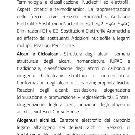
Terminologia e classificazione. Nucleofili ed elettrofili.
Aspetti cinetici e termodinamioci. La rappresentazione
delle frecce curve. Reazioni Radicaliche. Addizione
Elettrofile. Sostituzioni Nucleofile (S
1, S
2; S
Ar; S
Ac).
N
N
N
N
Eliminazioni E1 e E2. Sostituzioni Elettrofile Aromatiche
ed effetto dei sostituenti. Addizioni nucleofile a legami
multipli. Reazioni Pericicliche.
Alcani e Cicloalcani.
Struttura degli alcani; isomeria
strutturale degli alcani; nomenclatura IUPAC e
tradizionale; classificazione degli atomi di carbonio e
idrogeno. Cicloalcani: struttura e nomenclatura.
Conformazioni degli alcani e cicloalcani; proprietà fisiche.
Reazioni degli alcani: ossidazione, alogenazione
(clorurazione e bromurazione - regioselettività). Sintesi:
idrogenazione degli alcheni, riduzione degli alogenuri
alchilici, Sintesi di Corey-House.
Alogenuri alchilici.
Carattere elettrofilo del carbonio
legato all’alogeno nei derivati alchilici. Reazioni di
Sostituzione Nucleofila ed Eliminazione: meccanismi di