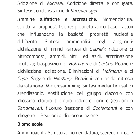
Addizione di
Michael
. Addizione diretta e coniugata.
Sintesi: Condensazione di
Knoevenagel
.
Ammine alifatiche e aromatiche.
Nomenclatura;
struttura; proprietà fisiche; proprietà acido-base; fattori
che influenzano la basicità; proprietà nucleofile
dell’azoto. Sintesi: ammonolisi degli alogenuri;
alchilazione di immidi (sintesi di
Gabriel
); riduzione di
nitrocomposti, ammidi, nitrili ed azidi; amminazione
riduttiva; trasposizioni di
Hofmann
e di
Curtius
.
Reazioni:
alchilazione, acilazione. Eliminazioni di
Hofmann
e di
Cope.
Saggio di
Hinsberg.
Reazioni con acido nitroso:
diazotazione,
N
-nitrosammine; Sintesi mediante i sali di
arendiazonio: sostituzione del gruppo diazonio con
idrossido, cloruro, bromuro, ioduro e cianuro (reazioni di
Sandmeyer
), fluoruro (reazione di
Schiemann
) e con
idrogeno – Reazioni di diazocopulazione
Biomolecole
Amminoacidi
.
Struttura, nomenclatura, stereochimica e