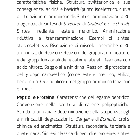
caratteristiche fisiche. Struttura zwitterionica e sue
conseguenze; acidità e basicità (punto isoelettrico, curva
di titolazione di amminoacidi). Sintesi: amminazione di α-
alogenoacidi, sintesi di
Strecker,
di
Grabriel
e di
Schmidt.
Sintesi mediante l’estere malonico. Amminazione
riduttiva e transamminazione. Esempi di sintesi
stereoselettive. Risoluzione di miscele racemiche di α-
amminoacidi. Reazioni: Reazioni dei gruppi amminoacidici
e dei gruppi funzionali delle catene laterali. Reazione con
acido nitroso. Saggio alla ninidrina. Reazioni di protezione
del gruppo carbossilico (come estere metilico, etilico,
benzilico o
terz
-butilico) e del gruppo amminico (cbz, boc
e fmoc).
Peptidi e Proteine
.
Caratteristiche del legame peptidico.
Convenzione nella scrittura di catene polipeptidiche.
Struttura primaria e determinazione della sequenza degli
amminoacidi (degradazioni di
Sanger
e di
Edman
)
.
Idrolisi
chimica ed enzimatica. Struttura secondaria, terziaria e
quaternaria. Sintesi classica di peptidi e proteine, sintesi