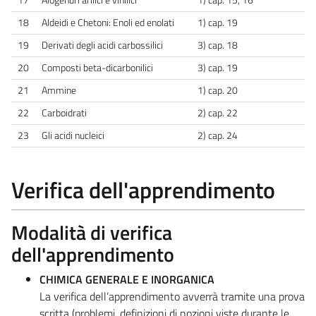
18
Aldeidi e Chetoni: Enoli ed enolati
1) cap. 19
19
Derivati degli acidi carbossilici
3) cap. 18
20
Composti beta-dicarbonilici
3) cap. 19
21
Ammine
1) cap. 20
22
Carboidrati
2) cap. 22
23
Gli acidi nucleici
2) cap. 24
Verifica dell'apprendimento
Modalità di verifica
dell'apprendimento
CHIMICA GENERALE E INORGANICA
La verifica dell’apprendimento avverrà tramite una prova
scritta (problemi, definizioni di nozioni viste durante le