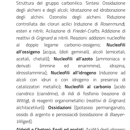
Struttura del gruppo carbonilico. Sintesi: Ossidazione
degli alcheni e degli alcoli; Idratazione ed idroborazione
degli alchini. Ozonolisi degli alcheni. Riduzione
controllata dei cloruri acilici (riduzione di
Rosenmund
),
esteri e nitrili; Acilazione di
Friedel
-
Crafts.
Addizione di
reattivi di
Grignard
ai nitrili. Reazioni: addizioni nucleofile
al doppio legame carbonio-ossigeno;
Nucleofili
all’ossigeno
[acqua, (dioli geminali), alcoli (emicetali,
acetali, chetali)];
Nucleofili all’azoto
[ammoniaca e
derivati (immine ed enammine), idrazina,
idrossilammina];
Nucleofili all’idrogeno
(riduzione ad
alcoli con idruri o con idrogeno in presenza di
catalizzatori metallici);
Nucleofili al carbonio
[acido
cianidrico (cianidrine), di ilidi di fosfonio (reazione di
Wittig
), di reagenti organometallici (reattivi di
Grignard
,
alchilacetiluri)]:
Ossidazioni
[(potassio permanganato,
ossido di argento e perossiacidi (ossidazione di
Baeyer
-
Villiger
)].
Aldeidi e Chetoni: Enoli ed enolati.
Acidità degli idrogeni