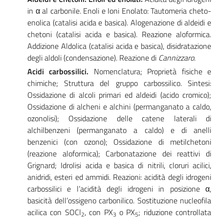
in α al carbonile. Enoli e Ioni Enolato: Tautomeria cheto-
enolica (catalisi acida e basica). Alogenazione di aldeidi e
chetoni (catalisi acida e basica). Reazione aloformica.
Addizione Aldolica (catalisi acida e basica), disidratazione
degli aldoli (condensazione). Reazione di
Cannizzaro
.
Acidi carbossilici.
Nomenclatura; Proprietà fisiche e
chimiche; Struttura del gruppo carbossilico. Sintesi:
Ossidazione di alcoli primari ed aldeidi (acido cromico);
Ossidazione di alcheni e alchini (permanganato a caldo,
ozonolisi); Ossidazione delle catene laterali di
alchilbenzeni (permanganato a caldo) e di anelli
benzenici (con ozono); Ossidazione di metilchetoni
(reazione aloformica); Carbonatazione dei reattivi di
Grignard; Idrolisi acida e basica di nitrili, cloruri acilici,
anidridi, esteri ed ammidi. Reazioni: acidità degli idrogeni
carbossilici e l’acidità degli idrogeni in posizione α,
basicità dell’ossigeno carbonilico. Sostituzione nucleofila
acilica con SOCl
, con PX
o PX
; riduzione controllata
2
3
5