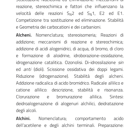
reazione, stereochimica e fattori che influenzano la
velocità delle reazioni S
2 ed S
1, E2 ed E1.
N
N
Competizione tra sostituzione ed eliminazione. Stabilità
e Geometria dei carbocationi e dei carbanioni.
Alcheni.
Nomenclatura; stereoisomeria; Reazioni di
addizione; meccanismi di reazione e stereochimica;
addizione di acidi alogenidrici, di acqua, di bromo, di cloro
e formazione di aloidrine, idroborazione-ossidazione,
idrogenazione catalitica. Ozonolisi. Di-idrossilazione
sin
ed
anti
(dioli). Scissione ossidativa dei doppi legami.
Riduzione (idrogenazione). Stabilità degli alcheni.
Addizione radicalica di acido bromidrico. Radicale allilico e
catione allilico: descrizione, stabilità e risonanza.
Clorurazione e bromurazione allilica. Sintesi:
deidroalogenazione di alogenuri alchilici, deidratazione
degli alcoli.
Alchini.
Nomenclatura; comportamento acido
dell’acetilene e degli alchini terminali. Preparazione: