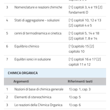
3
Nomenclature e reazioni chimiche
[1] capitoli 3, 4 e 19 [2]
fondamenti D
4
Stati di aggregazione - soluzioni
[1] capitoli 10, 12 e 13
[2] capitoli 4 e 5
5
cenni di termodinamica e cinetica
[1] capitoli 5, 14 e 18
[2] capitoli 7, 8 e 14
6
Equilibrio chimico
[1]capitolo 15 [2]
capitolo 10
7
Equilibri ionici in soluzione
[1] capitoli 16 e 17 [2]
capitoli 11 e 12
CHIMICA ORGANICA
Argomenti
Riferimenti testi
1
Nozioni di base di chimica generale
1) cap. 1, cap. 3
2
Elementi di stereochimica
1) cap. 5
3
Le reazioni della Chimica Organica
1) cap. 6