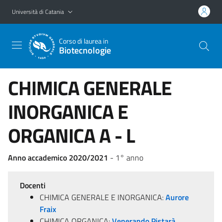
Vai al contenuto principale
Vai al menu di navigazione
Università di Catania
Corso di laurea in
Biotecnologie
CHIMICA GENERALE
INORGANICA E
ORGANICA A - L
Anno accademico 2020/2021
- 1° anno
Docenti
CHIMICA GENERALE E INORGANICA:
Aurore
Fraix
CHIMICA ORGANICA:
Venerando Pistarà