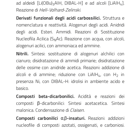
ad aldeidi [Li(OBu)
AlH, DIBAL-H] e ad alcoli [LiAlH
].
3
4
Reazione di
Hell
-
Volhard
-
Zelinski.
Derivati funzionali degli acidi carbossilici
.
Struttura e
nomenclatura e reattività. Alogenuri degli acidi. Anidridi
degli acidi. Esteri. Ammidi. Reazioni di Sostituzione
Nucleofila Acilica (S
Ac). Reazione con acqua, con alcoli,
N
alogenuri acilici, con ammoniaca ed ammine.
Nitrili
.
Sintesi: sostituzione di alogenuri alchilici con
cianuro; disidratazione di ammidi primarie; disidratazione
delle ossime con anidride acetica. Reazioni: addizione di
alcoli e di ammine; riduzione con LiAlH
, con H
in
4
2
presenza Ni, con DIBAL-H: idrolisi in ambiente acido e
basico.
Composti beta-dicarbonilici.
Acidità e reazioni dei
composti β-dicarbonilici: Sintesi acetacetica. Sintesi
malonica. Condensazione di
Claisen
.
Composti carbonilici
α,β
-insaturi.
Reazioni: addizioni
nucleofile di composti azotati, ossigenati, e carboniosi.