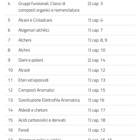
4
Gruppi funzionali, Classi di
2) cap. 3
composti organici e nomenclatura
5
Alcani e Cicloalcani.
1) cap. 4
6
Alogenuri alchilici.
1) cap. 7
7
Alcheni
1) cap. 8, 9
8
Alchini
1) cap. 10
9
Dieni e polieni
2) cap. 14
10
Alcooli
1) cap. 12
11
Eteri ed epossidi
1) cap. 13
12
Composti Aromatici
1) cap. 15
13
Sostituzione Elettrofila Aromatica
1) cap 16
14
Aldeidi e chetoni
1) cap. 17
15
Acidi carbossilici e derivati
1) cap. 18
16
Fenoli
1) cap. 12
17
Alogenuri arilici e vinilici
1) cap. 15, 16