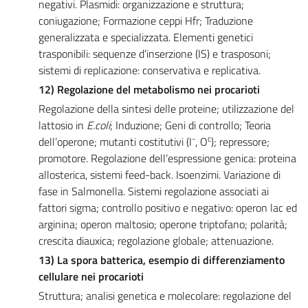
negativi. Plasmidi: organizzazione e struttura;
coniugazione; Formazione ceppi Hfr; Traduzione
generalizzata e specializzata. Elementi genetici
trasponibili: sequenze d’inserzione (IS) e trasposoni;
sistemi di replicazione: conservativa e replicativa.
12) Regolazione del metabolismo nei procarioti
Regolazione della sintesi delle proteine; utilizzazione del
lattosio in
E.coli
; Induzione; Geni di controllo; Teoria
-
c
dell’operone; mutanti costitutivi (I
, O
); repressore;
promotore. Regolazione dell’espressione genica: proteina
allosterica, sistemi feed-back. Isoenzimi. Variazione di
fase in Salmonella. Sistemi regolazione associati ai
fattori sigma; controllo positivo e negativo: operon lac ed
arginina; operon maltosio; operone triptofano; polarità;
crescita diauxica; regolazione globale; attenuazione.
13) La spora batterica, esempio di differenziamento
cellulare nei procarioti
Struttura; analisi genetica e molecolare: regolazione del