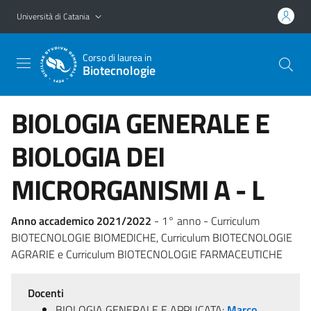
Vai al contenuto principale
Vai al menu di navigazione
Università di Catania
Corso di laurea in
Biotecnologie
BIOLOGIA GENERALE E
BIOLOGIA DEI
MICRORGANISMI A - L
Anno accademico 2021/2022
- 1° anno - Curriculum
BIOTECNOLOGIE BIOMEDICHE, Curriculum BIOTECNOLOGIE
AGRARIE e Curriculum BIOTECNOLOGIE FARMACEUTICHE
Docenti
BIOLOGIA GENERALE E APPLICATA:
Marco