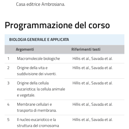
Casa editrice Ambrosiana.
Programmazione del corso
BIOLOGIA GENERALE E APPLICATA
Argomenti
Riferimenti testi
1
Macromolecole biologiche
Hillis et al., Savada et al.
2
Origine della vita e
Hillis et al., Savada et al.
suddivisione dei viventi.
3
Origine della cellula
Hillis et al., Savada et al.
eucariotica: la cellula animale
e vegetale.
4
Membrane cellulari e
Hillis et al., Savada et al.
trasporto di membrana.
5
Il nucleo eucariotico e la
Hillis et al., Savada et al.
struttura del cromosoma