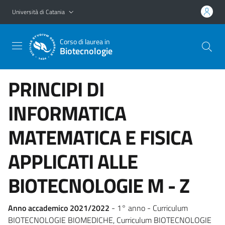
Vai al contenuto principale
Vai al menu di navigazione
Università di Catania
Corso di laurea in
Biotecnologie
PRINCIPI DI
INFORMATICA
MATEMATICA E FISICA
APPLICATI ALLE
BIOTECNOLOGIE M - Z
Anno accademico 2021/2022
- 1° anno - Curriculum
BIOTECNOLOGIE BIOMEDICHE, Curriculum BIOTECNOLOGIE