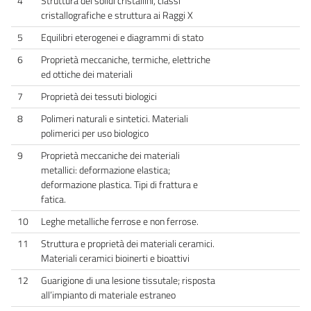
4
Struttura dei solidi cristallini, classi
cristallografiche e struttura ai Raggi X
5
Equilibri eterogenei e diagrammi di stato
6
Proprietà meccaniche, termiche, elettriche
ed ottiche dei materiali
7
Proprietà dei tessuti biologici
8
Polimeri naturali e sintetici. Materiali
polimerici per uso biologico
9
Proprietà meccaniche dei materiali
metallici: deformazione elastica;
deformazione plastica. Tipi di frattura e
fatica.
10
Leghe metalliche ferrose e non ferrose.
11
Struttura e proprietà dei materiali ceramici.
Materiali ceramici bioinerti e bioattivi
12
Guarigione di una lesione tissutale; risposta
all’impianto di materiale estraneo