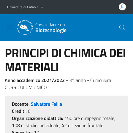
Vai al contenuto principale
Vai al menu di navigazione
Università di Catania
Corso di laurea in
Biotecnologie
PRINCIPI DI CHIMICA DEI
MATERIALI
Anno accademico 2021/2022
- 3° anno - Curriculum
CURRICULUM UNICO
Docente:
Salvatore Failla
Crediti:
6
Organizzazione didattica:
150 ore d'impegno totale,
108 di studio individuale, 42 di lezione frontale
Semestre:
1°