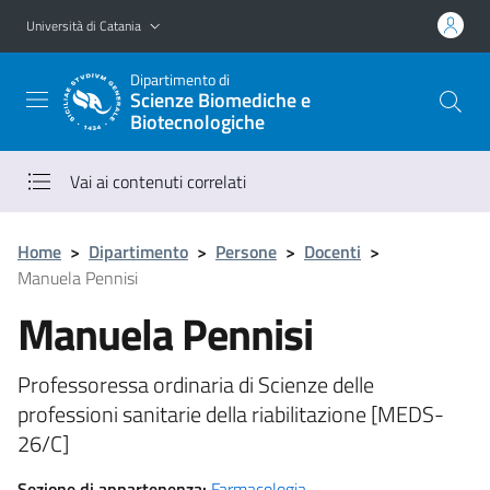
Vai al contenuto principale
Vai al menu di navigazione
Università di Catania
Dipartimento di
Scienze Biomediche e
Biotecnologiche
Vai ai contenuti correlati
Home
>
Dipartimento
>
Persone
>
Docenti
>
Manuela Pennisi
Manuela Pennisi
Professoressa ordinaria di Scienze delle
professioni sanitarie della riabilitazione [MEDS-
26/C]
Sezione di appartenenza:
Farmacologia