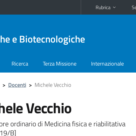
Rubrica
Se
he e Biotecnologiche
Ricerca
Terza Missione
Internazionale
>
Docenti
>
Michele Vecchio
hele Vecchio
re ordinario di Medicina fisica e riabilitativa
19/B]