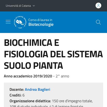
Vai al contenuto principale
Vai al menu di navigazione
Università di Catania
Corso di laurea in
Biotecnologie
BIOCHIMICA E
FISIOLOGIA DEL SISTEMA
SUOLO PIANTA
Anno accademico 2019/2020
- 2° anno
Docente:
Andrea Baglieri
Crediti:
6
Organizzazione didattica:
150 ore d'impegno totale,
108 di studio individuale, 42 di lezione frontale