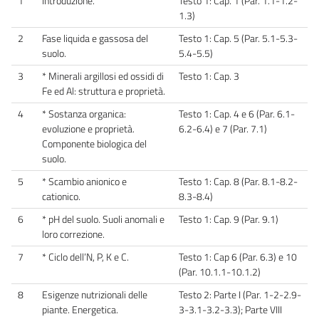
1
Introduzione.
Testo 1: Cap. 1 (Par. 1.1-1.2-
1.3)
2
Fase liquida e gassosa del
Testo 1: Cap. 5 (Par. 5.1-5.3-
suolo.
5.4-5.5)
3
* Minerali argillosi ed ossidi di
Testo 1: Cap. 3
Fe ed Al: struttura e proprietà.
4
* Sostanza organica:
Testo 1: Cap. 4 e 6 (Par. 6.1-
evoluzione e proprietà.
6.2-6.4) e 7 (Par. 7.1)
Componente biologica del
suolo.
5
* Scambio anionico e
Testo 1: Cap. 8 (Par. 8.1-8.2-
cationico.
8.3-8.4)
6
* pH del suolo. Suoli anomali e
Testo 1: Cap. 9 (Par. 9.1)
loro correzione.
7
* Ciclo dell’N, P, K e C.
Testo 1: Cap 6 (Par. 6.3) e 10
(Par. 10.1.1-10.1.2)
8
Esigenze nutrizionali delle
Testo 2: Parte I (Par. 1-2-2.9-
piante. Energetica.
3-3.1-3.2-3.3); Parte VIII