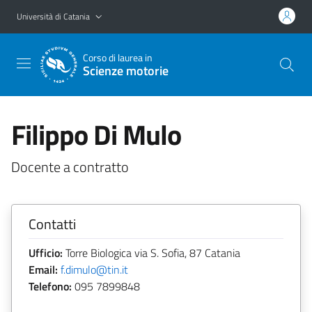
Vai al contenuto principale
Vai al menu di navigazione
Università di Catania
Corso di laurea in
Scienze motorie
Filippo Di Mulo
Docente a contratto
Contatti
Ufficio:
Torre Biologica via S. Sofia, 87 Catania
Email:
f.dimulo@tin.it
Telefono:
095 7899848