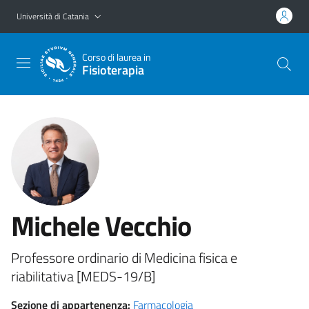
Vai al contenuto principale
Vai al menu di navigazione
Università di Catania
Corso di laurea in
Fisioterapia
Michele Vecchio
Professore ordinario di Medicina fisica e
riabilitativa [MEDS-19/B]
Sezione di appartenenza:
Farmacologia